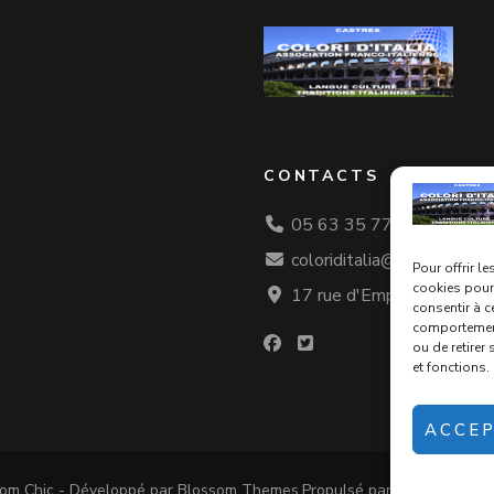
CONTACTS
05 63 35 77 08
coloriditalia@orange.fr
Pour offrir l
cookies pour 
17 rue d'Empare, Castres
consentir à c
comportement 
ou de retirer
et fonctions.
ACCE
om Chic - Développé par
Blossom Themes
.Propulsé par
WordPress
.
P