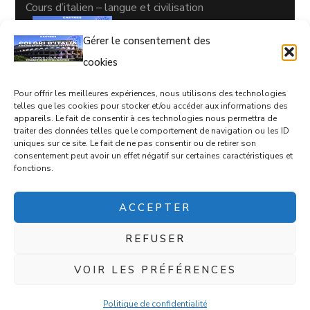
Cours d’italien – langue et civilisation
Gérer le consentement des
cookies
Pour offrir les meilleures expériences, nous utilisons des technologies
CONTACTS
telles que les cookies pour stocker et/ou accéder aux informations des
appareils. Le fait de consentir à ces technologies nous permettra de
05 63 35 77 08
traiter des données telles que le comportement de navigation ou les ID
uniques sur ce site. Le fait de ne pas consentir ou de retirer son
coloriditalia@orange.fr
consentement peut avoir un effet négatif sur certaines caractéristiques et
fonctions.
17 rue d'Empare, Castres, 81100
ACCEPTER
REFUSER
VOIR LES PRÉFÉRENCES
Mentions légales -
Blossom Chic - Développé
par
Blossom Themes
.Propulsé par
WordPress
.
Politique de confidentialité
Politique de confidentialité