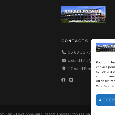
CONTACTS
05 63 35 77 08
coloriditalia@orange.fr
Pour offrir l
cookies pour 
17 rue d'Empare, Castres
consentir à c
comportement 
ou de retirer
et fonctions.
ACCE
om Chic - Développé par
Blossom Themes
.Propulsé par
WordPress
.
P